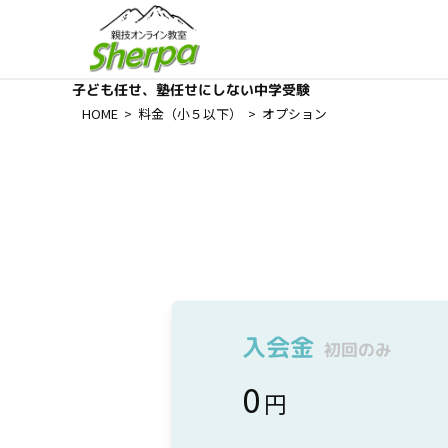
子ども任せ、塾任せにしない中学受験
HOME
>
料金（小５以下）
>
オプション
入会金
初回のみ
0
円