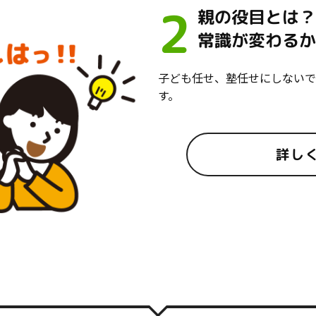
2
親の役目とは
常識が変わる
子ども任せ、塾任せにしないで
す。
詳し